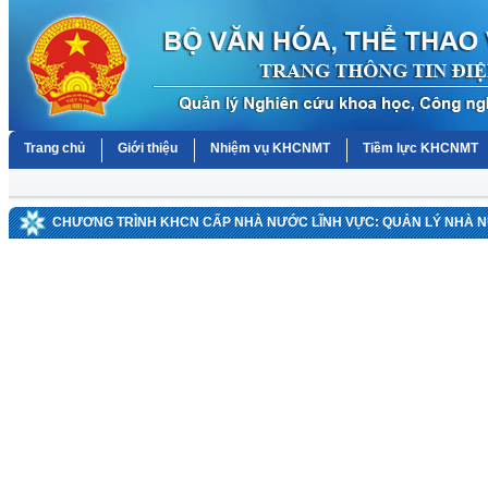
Trang chủ
Giới thiệu
Nhiệm vụ KHCNMT
Tiềm lực KHCNMT
CHƯƠNG TRÌNH KHCN CẤP NHÀ NƯỚC LĨNH VỰC: QUẢN LÝ NHÀ 