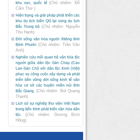
(
Chủ nhiệm:
Đỗ
khu vực, quốc tế
Cẩm Thơ
)
Hiện trạng và giải pháp phát triển các
khu du lịch biển QG tại vùng du lịch
(
Chủ nhiệm:
Nguyễn
Bắc Trung bộ
Thu Hạnh
)
Đời sống văn hóa người Xtiêng tỉnh
(
Chủ nhiệm:
Trần Văn
Bình Phước
Ánh
)
Nghiên cứu mối quan hệ văn hóa tộc
người giữa dân tộc Sán Chay (Cao
Lan-Sán Chí) với dân tộc Kinh (Việt)
phục vụ công cuộc xây dựng và phát
triển bền vững đời sống kinh tế văn
hóa cơ sở các huyện miền núi tỉnh
(
Chủ nhiệm:
Bùi Quang
Bắc Giang.
Thanh
)
Lịch sử sự nghiệp thư viện Việt Nam
trong tiến trình phát triển văn hóa dân
(
Chủ nhiệm:
Dương Bích
tộc.
Hồng
)