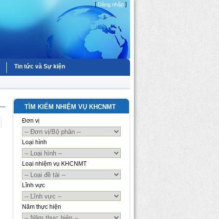
[
]
Đăng nhập
Tin tức và Sự kiện
TÌM KIẾM NHIỆM VỤ KHCNMT
Đơn vị
Loại hình
Loại nhiệm vụ KHCNMT
Lĩnh vực
Năm thực hiện