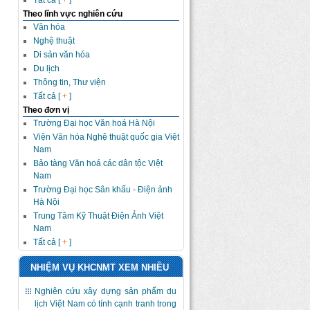
Tất cả [
+
]
Theo lĩnh vực nghiên cứu
Văn hóa
Nghệ thuật
Di sản văn hóa
Du lịch
Thông tin, Thư viện
Tất cả [
+
]
Theo đơn vị
Trường Đại học Văn hoá Hà Nội
Viện Văn hóa Nghệ thuật quốc gia Việt
Nam
Bảo tàng Văn hoá các dân tộc Việt
Nam
Trường Đại học Sân khấu - Điện ảnh
Hà Nội
Trung Tâm Kỹ Thuật Điện Ảnh Việt
Nam
Tất cả [
+
]
NHIỆM VỤ KHCNMT XEM NHIỀU
Nghiên cứu xây dựng sản phẩm du
lịch Việt Nam có tính cạnh tranh trong