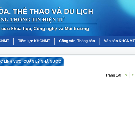
HCNMT
Tiềm lực KHCNMT
Công văn, Thông báo
Văn bản KHCNMT
 LĨNH VỰC: QUẢN LÝ NHÀ NƯỚC
Trang 1/0
<
>