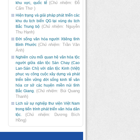
(
Chủ nhiệm:
Đỗ
khu vực, quốc tế
Cẩm Thơ
)
Hiện trạng và giải pháp phát triển các
khu du lịch biển QG tại vùng du lịch
(
Chủ nhiệm:
Nguyễn
Bắc Trung bộ
Thu Hạnh
)
Đời sống văn hóa người Xtiêng tỉnh
(
Chủ nhiệm:
Trần Văn
Bình Phước
Ánh
)
Nghiên cứu mối quan hệ văn hóa tộc
người giữa dân tộc Sán Chay (Cao
Lan-Sán Chí) với dân tộc Kinh (Việt)
phục vụ công cuộc xây dựng và phát
triển bền vững đời sống kinh tế văn
hóa cơ sở các huyện miền núi tỉnh
(
Chủ nhiệm:
Bùi Quang
Bắc Giang.
Thanh
)
Lịch sử sự nghiệp thư viện Việt Nam
trong tiến trình phát triển văn hóa dân
(
Chủ nhiệm:
Dương Bích
tộc.
Hồng
)