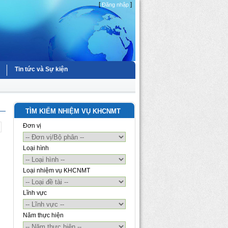
[
]
Đăng nhập
Tin tức và Sự kiện
TÌM KIẾM NHIỆM VỤ KHCNMT
Đơn vị
Loại hình
Loại nhiệm vụ KHCNMT
Lĩnh vực
Năm thực hiện