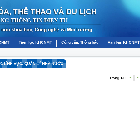
HCNMT
Tiềm lực KHCNMT
Công văn, Thông báo
Văn bản KHCNMT
 LĨNH VỰC: QUẢN LÝ NHÀ NƯỚC
Trang 1/0
<
>