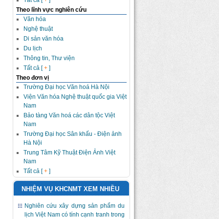
Tất cả [
+
]
Theo lĩnh vực nghiên cứu
Văn hóa
Nghệ thuật
Di sản văn hóa
Du lịch
Thông tin, Thư viện
Tất cả [
+
]
Theo đơn vị
Trường Đại học Văn hoá Hà Nội
Viện Văn hóa Nghệ thuật quốc gia Việt
Nam
Bảo tàng Văn hoá các dân tộc Việt
Nam
Trường Đại học Sân khấu - Điện ảnh
Hà Nội
Trung Tâm Kỹ Thuật Điện Ảnh Việt
Nam
Tất cả [
+
]
NHIỆM VỤ KHCNMT XEM NHIỀU
Nghiên cứu xây dựng sản phẩm du
lịch Việt Nam có tính cạnh tranh trong