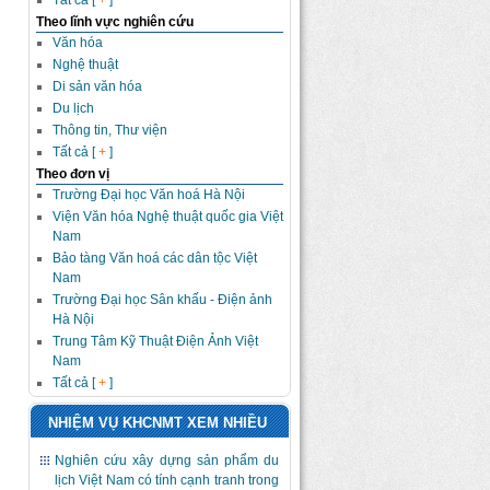
Tất cả [
+
]
Theo lĩnh vực nghiên cứu
Văn hóa
Nghệ thuật
Di sản văn hóa
Du lịch
Thông tin, Thư viện
Tất cả [
+
]
Theo đơn vị
Trường Đại học Văn hoá Hà Nội
Viện Văn hóa Nghệ thuật quốc gia Việt
Nam
Bảo tàng Văn hoá các dân tộc Việt
Nam
Trường Đại học Sân khấu - Điện ảnh
Hà Nội
Trung Tâm Kỹ Thuật Điện Ảnh Việt
Nam
Tất cả [
+
]
NHIỆM VỤ KHCNMT XEM NHIỀU
Nghiên cứu xây dựng sản phẩm du
lịch Việt Nam có tính cạnh tranh trong