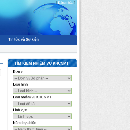
[
]
Đăng nhập
Tin tức và Sự kiện
TÌM KIẾM NHIỆM VỤ KHCNMT
Đơn vị
Loại hình
Loại nhiệm vụ KHCNMT
Lĩnh vực
Năm thực hiện