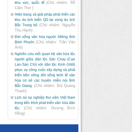
(
Chủ nhiệm:
Đỗ
khu vực, quốc tế
Cẩm Thơ
)
Hiện trạng và giải pháp phát triển các
khu du lịch biển QG tại vùng du lịch
(
Chủ nhiệm:
Nguyễn
Bắc Trung bộ
Thu Hạnh
)
Đời sống văn hóa người Xtiêng tỉnh
(
Chủ nhiệm:
Trần Văn
Bình Phước
Ánh
)
Nghiên cứu mối quan hệ văn hóa tộc
người giữa dân tộc Sán Chay (Cao
Lan-Sán Chí) với dân tộc Kinh (Việt)
phục vụ công cuộc xây dựng và phát
triển bền vững đời sống kinh tế văn
hóa cơ sở các huyện miền núi tỉnh
(
Chủ nhiệm:
Bùi Quang
Bắc Giang.
Thanh
)
Lịch sử sự nghiệp thư viện Việt Nam
trong tiến trình phát triển văn hóa dân
(
Chủ nhiệm:
Dương Bích
tộc.
Hồng
)