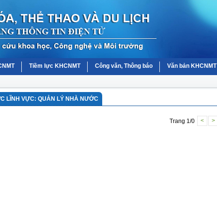
HCNMT
Tiềm lực KHCNMT
Công văn, Thông báo
Văn bản KHCNMT
 LĨNH VỰC: QUẢN LÝ NHÀ NƯỚC
Trang 1/0
<
>