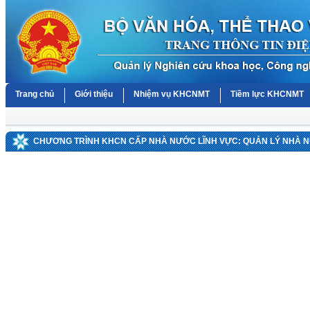
Trang chủ
Giới thiệu
Nhiệm vụ KHCNMT
Tiềm lực KHCNMT
CHƯƠNG TRÌNH KHCN CẤP NHÀ NƯỚC LĨNH VỰC: QUẢN LÝ NHÀ 