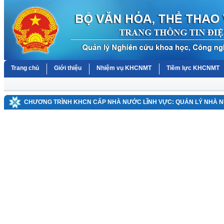
Trang chủ
Giới thiệu
Nhiệm vụ KHCNMT
Tiềm lực KHCNMT
CHƯƠNG TRÌNH KHCN CẤP NHÀ NƯỚC LĨNH VỰC: QUẢN LÝ NHÀ 