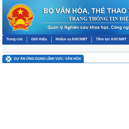
Trang chủ
Giới thiệu
Nhiệm vụ KHCNMT
Tiềm lực KHCNMT
DỰ ÁN ỨNG DỤNG LĨNH VỰC: VĂN HÓA