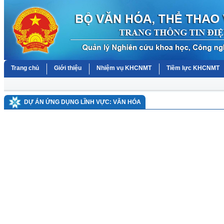
Trang chủ
Giới thiệu
Nhiệm vụ KHCNMT
Tiềm lực KHCNMT
DỰ ÁN ỨNG DỤNG LĨNH VỰC: VĂN HÓA