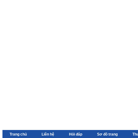
Trang chủ
Liên hệ
Hỏi đáp
Sơ đồ trang
Th