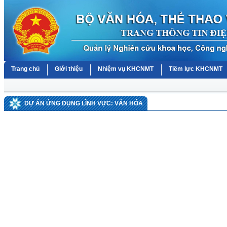
Trang chủ
Giới thiệu
Nhiệm vụ KHCNMT
Tiềm lực KHCNMT
DỰ ÁN ỨNG DỤNG LĨNH VỰC: VĂN HÓA