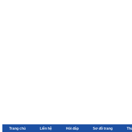
Trang chủ
Liên hệ
Hỏi đáp
Sơ đồ trang
Th