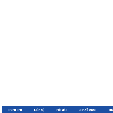
Trang chủ
Liên hệ
Hỏi đáp
Sơ đồ trang
Th