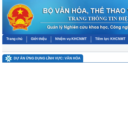
Trang chủ
Giới thiệu
Nhiệm vụ KHCNMT
Tiềm lực KHCNMT
DỰ ÁN ỨNG DỤNG LĨNH VỰC: VĂN HÓA