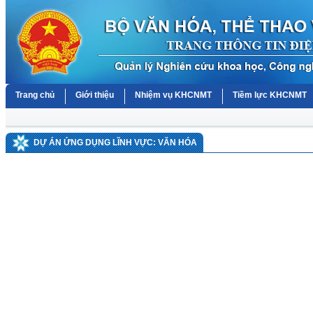
Trang chủ
Giới thiệu
Nhiệm vụ KHCNMT
Tiềm lực KHCNMT
DỰ ÁN ỨNG DỤNG LĨNH VỰC: VĂN HÓA