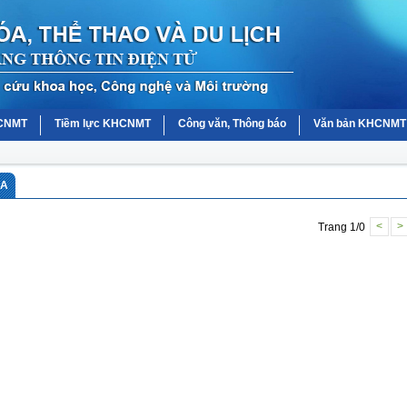
HCNMT
Tiềm lực KHCNMT
Công văn, Thông báo
Văn bản KHCNMT
ÓA
Trang 1/0
<
>