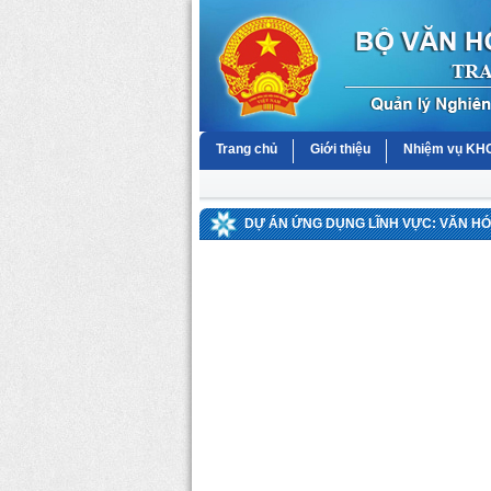
Trang chủ
Giới thiệu
Nhiệm vụ K
DỰ ÁN ỨNG DỤNG LĨNH VỰC: VĂN H