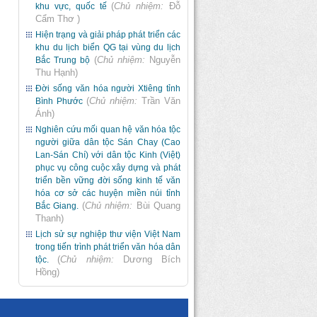
(
Chủ nhiệm:
Đỗ
khu vực, quốc tế
Cẩm Thơ
)
Hiện trạng và giải pháp phát triển các
khu du lịch biển QG tại vùng du lịch
(
Chủ nhiệm:
Nguyễn
Bắc Trung bộ
Thu Hạnh
)
Đời sống văn hóa người Xtiêng tỉnh
(
Chủ nhiệm:
Trần Văn
Bình Phước
Ánh
)
Nghiên cứu mối quan hệ văn hóa tộc
người giữa dân tộc Sán Chay (Cao
Lan-Sán Chí) với dân tộc Kinh (Việt)
phục vụ công cuộc xây dựng và phát
triển bền vững đời sống kinh tế văn
hóa cơ sở các huyện miền núi tỉnh
(
Chủ nhiệm:
Bùi Quang
Bắc Giang.
Thanh
)
Lịch sử sự nghiệp thư viện Việt Nam
trong tiến trình phát triển văn hóa dân
(
Chủ nhiệm:
Dương Bích
tộc.
Hồng
)