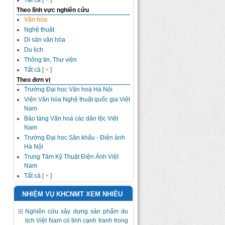
Tất cả [
+
]
Theo lĩnh vực nghiên cứu
Văn hóa
Nghệ thuật
Di sản văn hóa
Du lịch
Thông tin, Thư viện
Tất cả [
+
]
Theo đơn vị
Trường Đại học Văn hoá Hà Nội
Viện Văn hóa Nghệ thuật quốc gia Việt
Nam
Bảo tàng Văn hoá các dân tộc Việt
Nam
Trường Đại học Sân khấu - Điện ảnh
Hà Nội
Trung Tâm Kỹ Thuật Điện Ảnh Việt
Nam
Tất cả [
+
]
NHIỆM VỤ KHCNMT XEM NHIỀU
Nghiên cứu xây dựng sản phẩm du
lịch Việt Nam có tính cạnh tranh trong