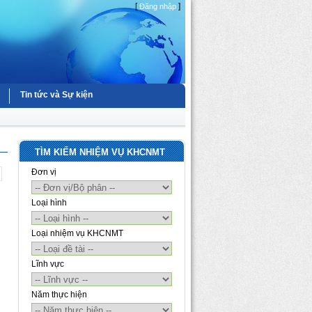
[
]
Đăng nhập
Tin tức và Sự kiện
TÌM KIẾM NHIỆM VỤ KHCNMT
Đơn vị
Loại hình
Loại nhiệm vụ KHCNMT
Lĩnh vực
Năm thực hiện