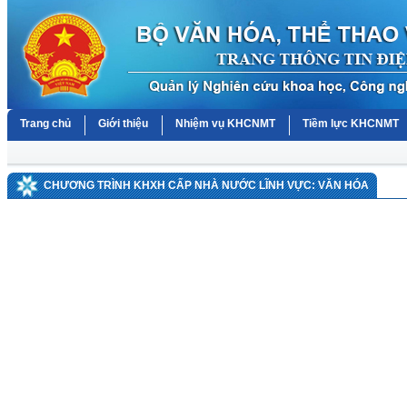
Trang chủ
Giới thiệu
Nhiệm vụ KHCNMT
Tiềm lực KHCNMT
CHƯƠNG TRÌNH KHXH CẤP NHÀ NƯỚC LĨNH VỰC: VĂN HÓA