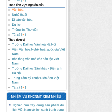
Tất cả [
+
]
Theo lĩnh vực nghiên cứu
Văn hóa
Nghệ thuật
Di sản văn hóa
Du lịch
Thông tin, Thư viện
Tất cả [
+
]
Theo đơn vị
Trường Đại học Văn hoá Hà Nội
Viện Văn hóa Nghệ thuật quốc gia Việt
Nam
Bảo tàng Văn hoá các dân tộc Việt
Nam
Trường Đại học Sân khấu - Điện ảnh
Hà Nội
Trung Tâm Kỹ Thuật Điện Ảnh Việt
Nam
Tất cả [
+
]
NHIỆM VỤ KHCNMT XEM NHIỀU
Nghiên cứu xây dựng sản phẩm du
lịch Việt Nam có tính cạnh tranh trong