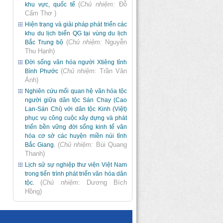
(
Chủ nhiệm:
Đỗ
khu vực, quốc tế
Cẩm Thơ
)
Hiện trạng và giải pháp phát triển các
khu du lịch biển QG tại vùng du lịch
(
Chủ nhiệm:
Nguyễn
Bắc Trung bộ
Thu Hạnh
)
Đời sống văn hóa người Xtiêng tỉnh
(
Chủ nhiệm:
Trần Văn
Bình Phước
Ánh
)
Nghiên cứu mối quan hệ văn hóa tộc
người giữa dân tộc Sán Chay (Cao
Lan-Sán Chí) với dân tộc Kinh (Việt)
phục vụ công cuộc xây dựng và phát
triển bền vững đời sống kinh tế văn
hóa cơ sở các huyện miền núi tỉnh
(
Chủ nhiệm:
Bùi Quang
Bắc Giang.
Thanh
)
Lịch sử sự nghiệp thư viện Việt Nam
trong tiến trình phát triển văn hóa dân
(
Chủ nhiệm:
Dương Bích
tộc.
Hồng
)