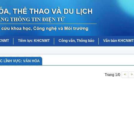
HCNMT
Tiềm lực KHCNMT
Công văn, Thông báo
Văn bản KHCNMT
 LĨNH VỰC: VĂN HÓA
Trang 1/0
<
>