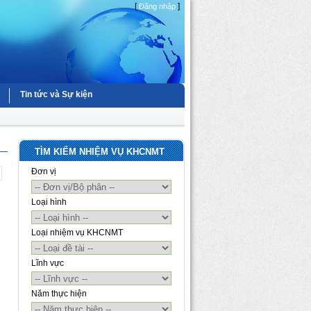
[
]
Đăng nhập
Tin tức và Sự kiện
TÌM KIẾM NHIỆM VỤ KHCNMT
Đơn vị
Loại hình
Loại nhiệm vụ KHCNMT
Lĩnh vực
Năm thực hiện