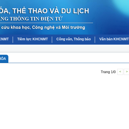
HCNMT
Tiềm lực KHCNMT
Công văn, Thông báo
Văn bản KHCNMT
 HÓA
Trang 1/0
<
>