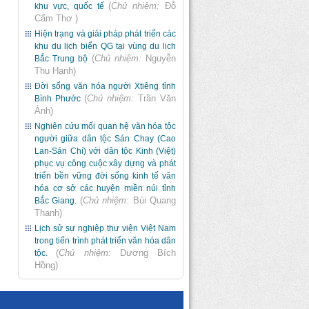
(
Chủ nhiệm:
Đỗ
khu vực, quốc tế
Cẩm Thơ
)
Hiện trạng và giải pháp phát triển các
khu du lịch biển QG tại vùng du lịch
(
Chủ nhiệm:
Nguyễn
Bắc Trung bộ
Thu Hạnh
)
Đời sống văn hóa người Xtiêng tỉnh
(
Chủ nhiệm:
Trần Văn
Bình Phước
Ánh
)
Nghiên cứu mối quan hệ văn hóa tộc
người giữa dân tộc Sán Chay (Cao
Lan-Sán Chí) với dân tộc Kinh (Việt)
phục vụ công cuộc xây dựng và phát
triển bền vững đời sống kinh tế văn
hóa cơ sở các huyện miền núi tỉnh
(
Chủ nhiệm:
Bùi Quang
Bắc Giang.
Thanh
)
Lịch sử sự nghiệp thư viện Việt Nam
trong tiến trình phát triển văn hóa dân
(
Chủ nhiệm:
Dương Bích
tộc.
Hồng
)