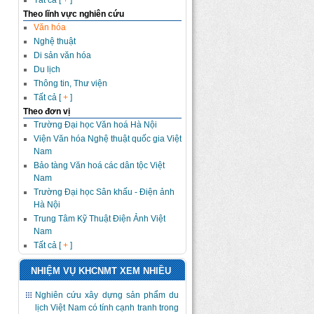
Tất cả [
+
]
Theo lĩnh vực nghiên cứu
Văn hóa
Nghệ thuật
Di sản văn hóa
Du lịch
Thông tin, Thư viện
Tất cả [
+
]
Theo đơn vị
Trường Đại học Văn hoá Hà Nội
Viện Văn hóa Nghệ thuật quốc gia Việt
Nam
Bảo tàng Văn hoá các dân tộc Việt
Nam
Trường Đại học Sân khấu - Điện ảnh
Hà Nội
Trung Tâm Kỹ Thuật Điện Ảnh Việt
Nam
Tất cả [
+
]
NHIỆM VỤ KHCNMT XEM NHIỀU
Nghiên cứu xây dựng sản phẩm du
lịch Việt Nam có tính cạnh tranh trong