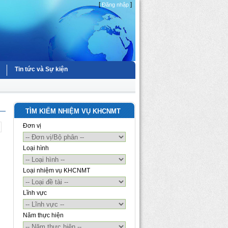
[
]
Đăng nhập
Tin tức và Sự kiện
TÌM KIẾM NHIỆM VỤ KHCNMT
Đơn vị
Loại hình
Loại nhiệm vụ KHCNMT
Lĩnh vực
Năm thực hiện