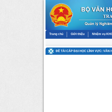
Trang chủ
Giới thiệu
Nhiệm vụ K
ĐỀ TÀI CẤP ĐẠI HỌC LĨNH VỰC: VĂN