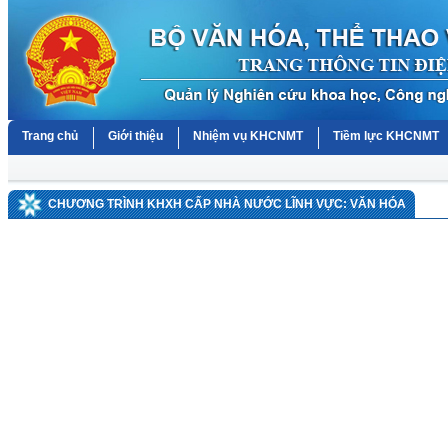
Trang chủ
Giới thiệu
Nhiệm vụ KHCNMT
Tiềm lực KHCNMT
CHƯƠNG TRÌNH KHXH CẤP NHÀ NƯỚC LĨNH VỰC: VĂN HÓA