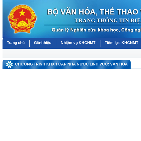
Trang chủ
Giới thiệu
Nhiệm vụ KHCNMT
Tiềm lực KHCNMT
CHƯƠNG TRÌNH KHXH CẤP NHÀ NƯỚC LĨNH VỰC: VĂN HÓA