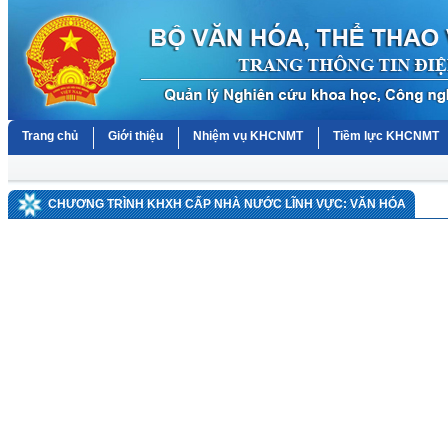
Trang chủ
Giới thiệu
Nhiệm vụ KHCNMT
Tiềm lực KHCNMT
CHƯƠNG TRÌNH KHXH CẤP NHÀ NƯỚC LĨNH VỰC: VĂN HÓA