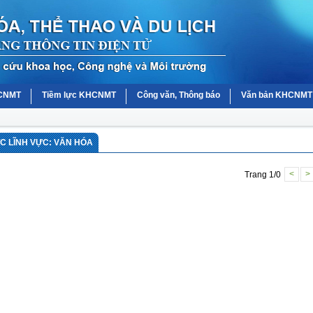
HCNMT
Tiềm lực KHCNMT
Công văn, Thông báo
Văn bản KHCNMT
 LĨNH VỰC: VĂN HÓA
Trang 1/0
<
>