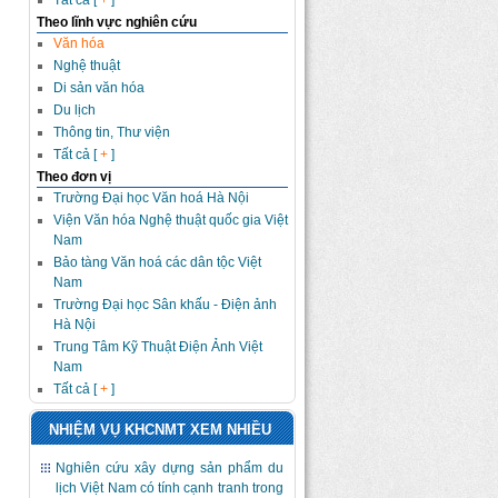
Tất cả [
+
]
Theo lĩnh vực nghiên cứu
Văn hóa
Nghệ thuật
Di sản văn hóa
Du lịch
Thông tin, Thư viện
Tất cả [
+
]
Theo đơn vị
Trường Đại học Văn hoá Hà Nội
Viện Văn hóa Nghệ thuật quốc gia Việt
Nam
Bảo tàng Văn hoá các dân tộc Việt
Nam
Trường Đại học Sân khấu - Điện ảnh
Hà Nội
Trung Tâm Kỹ Thuật Điện Ảnh Việt
Nam
Tất cả [
+
]
NHIỆM VỤ KHCNMT XEM NHIỀU
Nghiên cứu xây dựng sản phẩm du
lịch Việt Nam có tính cạnh tranh trong