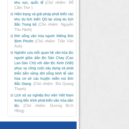
(
Chủ nhiệm:
Đỗ
khu vực, quốc tế
Cẩm Thơ
)
Hiện trạng và giải pháp phát triển các
khu du lịch biển QG tại vùng du lịch
(
Chủ nhiệm:
Nguyễn
Bắc Trung bộ
Thu Hạnh
)
Đời sống văn hóa người Xtiêng tỉnh
(
Chủ nhiệm:
Trần Văn
Bình Phước
Ánh
)
Nghiên cứu mối quan hệ văn hóa tộc
người giữa dân tộc Sán Chay (Cao
Lan-Sán Chí) với dân tộc Kinh (Việt)
phục vụ công cuộc xây dựng và phát
triển bền vững đời sống kinh tế văn
hóa cơ sở các huyện miền núi tỉnh
(
Chủ nhiệm:
Bùi Quang
Bắc Giang.
Thanh
)
Lịch sử sự nghiệp thư viện Việt Nam
trong tiến trình phát triển văn hóa dân
(
Chủ nhiệm:
Dương Bích
tộc.
Hồng
)