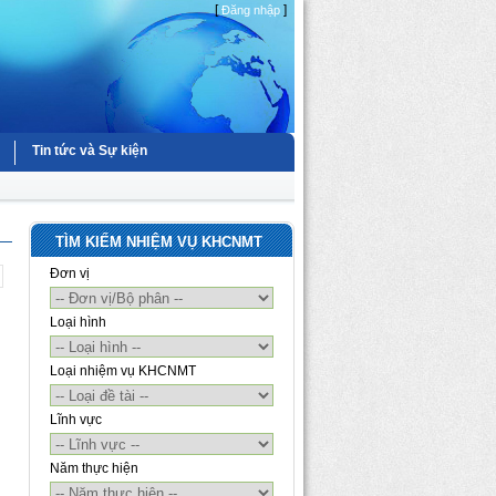
[
]
Đăng nhập
Tin tức và Sự kiện
TÌM KIẾM NHIỆM VỤ KHCNMT
Đơn vị
Loại hình
Loại nhiệm vụ KHCNMT
Lĩnh vực
Năm thực hiện