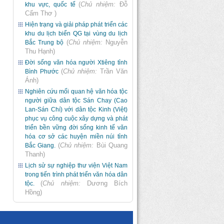
(
Chủ nhiệm:
Đỗ
khu vực, quốc tế
Cẩm Thơ
)
Hiện trạng và giải pháp phát triển các
khu du lịch biển QG tại vùng du lịch
(
Chủ nhiệm:
Nguyễn
Bắc Trung bộ
Thu Hạnh
)
Đời sống văn hóa người Xtiêng tỉnh
(
Chủ nhiệm:
Trần Văn
Bình Phước
Ánh
)
Nghiên cứu mối quan hệ văn hóa tộc
người giữa dân tộc Sán Chay (Cao
Lan-Sán Chí) với dân tộc Kinh (Việt)
phục vụ công cuộc xây dựng và phát
triển bền vững đời sống kinh tế văn
hóa cơ sở các huyện miền núi tỉnh
(
Chủ nhiệm:
Bùi Quang
Bắc Giang.
Thanh
)
Lịch sử sự nghiệp thư viện Việt Nam
trong tiến trình phát triển văn hóa dân
(
Chủ nhiệm:
Dương Bích
tộc.
Hồng
)