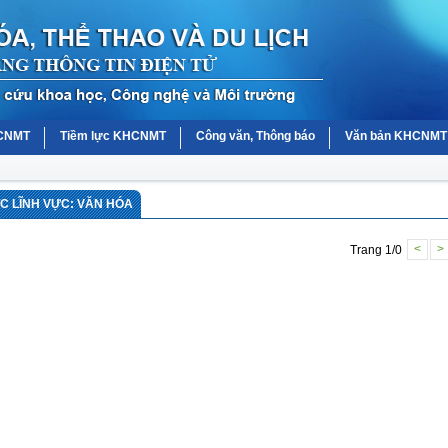
HCNMT
Tiềm lực KHCNMT
Công văn, Thông báo
Văn bản KHCNMT
 LĨNH VỰC: VĂN HÓA
Trang 1/0
<
>