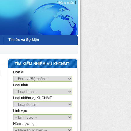
[
]
Đăng nhập
Tin tức và Sự kiện
TÌM KIẾM NHIỆM VỤ KHCNMT
Đơn vị
Loại hình
Loại nhiệm vụ KHCNMT
Lĩnh vực
Năm thực hiện