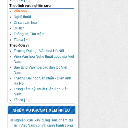
Tất cả [
+
]
Theo lĩnh vực nghiên cứu
Văn hóa
Nghệ thuật
Di sản văn hóa
Du lịch
Thông tin, Thư viện
Tất cả [
+
]
Theo đơn vị
Trường Đại học Văn hoá Hà Nội
Viện Văn hóa Nghệ thuật quốc gia Việt
Nam
Bảo tàng Văn hoá các dân tộc Việt
Nam
Trường Đại học Sân khấu - Điện ảnh
Hà Nội
Trung Tâm Kỹ Thuật Điện Ảnh Việt
Nam
Tất cả [
+
]
NHIỆM VỤ KHCNMT XEM NHIỀU
Nghiên cứu xây dựng sản phẩm du
lịch Việt Nam có tính cạnh tranh trong