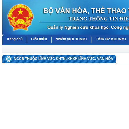
Trang chủ
Giới thiệu
Nhiệm vụ KHCNMT
Tiềm lực KHCNMT
NCCB THUỘC LĨNH VỰC KHTN, KHXH LĨNH VỰC: VĂN HÓA