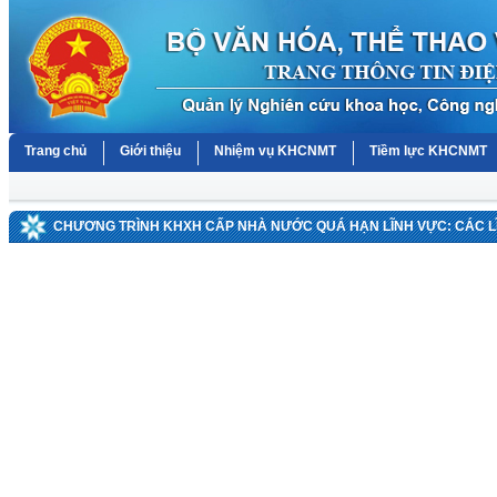
Trang chủ
Giới thiệu
Nhiệm vụ KHCNMT
Tiềm lực KHCNMT
CHƯƠNG TRÌNH KHXH CẤP NHÀ NƯỚC QUÁ HẠN LĨNH VỰC: CÁC 