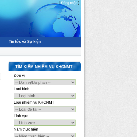
[
]
Đăng nhập
Tin tức và Sự kiện
TÌM KIẾM NHIỆM VỤ KHCNMT
Đơn vị
Loại hình
Loại nhiệm vụ KHCNMT
Lĩnh vực
Năm thực hiện