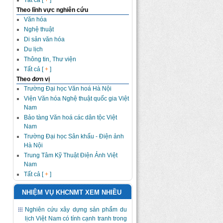
Tất cả [
+
]
Theo lĩnh vực nghiên cứu
Văn hóa
Nghệ thuật
Di sản văn hóa
Du lịch
Thông tin, Thư viện
Tất cả [
+
]
Theo đơn vị
Trường Đại học Văn hoá Hà Nội
Viện Văn hóa Nghệ thuật quốc gia Việt
Nam
Bảo tàng Văn hoá các dân tộc Việt
Nam
Trường Đại học Sân khấu - Điện ảnh
Hà Nội
Trung Tâm Kỹ Thuật Điện Ảnh Việt
Nam
Tất cả [
+
]
NHIỆM VỤ KHCNMT XEM NHIỀU
Nghiên cứu xây dựng sản phẩm du
lịch Việt Nam có tính cạnh tranh trong