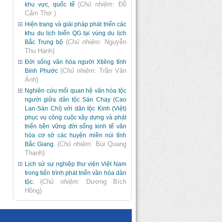
(
Chủ nhiệm:
Đỗ
khu vực, quốc tế
Cẩm Thơ
)
Hiện trạng và giải pháp phát triển các
khu du lịch biển QG tại vùng du lịch
(
Chủ nhiệm:
Nguyễn
Bắc Trung bộ
Thu Hạnh
)
Đời sống văn hóa người Xtiêng tỉnh
(
Chủ nhiệm:
Trần Văn
Bình Phước
Ánh
)
Nghiên cứu mối quan hệ văn hóa tộc
người giữa dân tộc Sán Chay (Cao
Lan-Sán Chí) với dân tộc Kinh (Việt)
phục vụ công cuộc xây dựng và phát
triển bền vững đời sống kinh tế văn
hóa cơ sở các huyện miền núi tỉnh
(
Chủ nhiệm:
Bùi Quang
Bắc Giang.
Thanh
)
Lịch sử sự nghiệp thư viện Việt Nam
trong tiến trình phát triển văn hóa dân
(
Chủ nhiệm:
Dương Bích
tộc.
Hồng
)