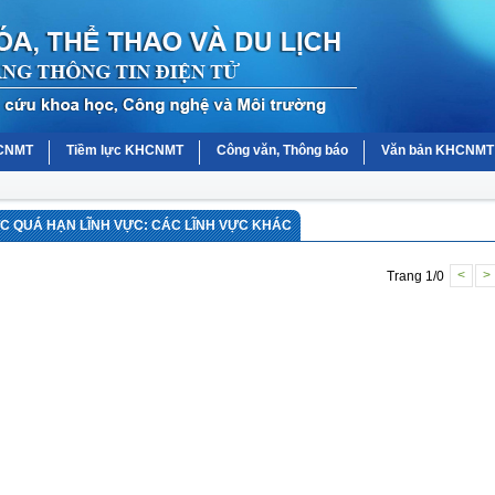
HCNMT
Tiềm lực KHCNMT
Công văn, Thông báo
Văn bản KHCNMT
 QUÁ HẠN LĨNH VỰC: CÁC LĨNH VỰC KHÁC
Trang 1/0
<
>