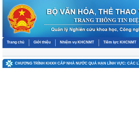
Trang chủ
Giới thiệu
Nhiệm vụ KHCNMT
Tiềm lực KHCNMT
CHƯƠNG TRÌNH KHXH CẤP NHÀ NƯỚC QUÁ HẠN LĨNH VỰC: CÁC 