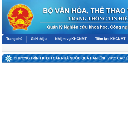
Trang chủ
Giới thiệu
Nhiệm vụ KHCNMT
Tiềm lực KHCNMT
CHƯƠNG TRÌNH KHXH CẤP NHÀ NƯỚC QUÁ HẠN LĨNH VỰC: CÁC 