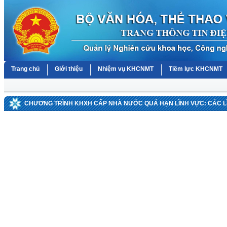
Trang chủ
Giới thiệu
Nhiệm vụ KHCNMT
Tiềm lực KHCNMT
CHƯƠNG TRÌNH KHXH CẤP NHÀ NƯỚC QUÁ HẠN LĨNH VỰC: CÁC 