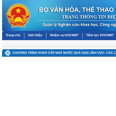
Trang chủ
Giới thiệu
Nhiệm vụ KHCNMT
Tiềm lực KHCNMT
CHƯƠNG TRÌNH KHXH CẤP NHÀ NƯỚC QUÁ HẠN LĨNH VỰC: CÁC 