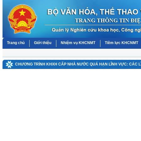
Trang chủ
Giới thiệu
Nhiệm vụ KHCNMT
Tiềm lực KHCNMT
CHƯƠNG TRÌNH KHXH CẤP NHÀ NƯỚC QUÁ HẠN LĨNH VỰC: CÁC 