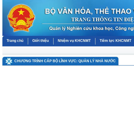
Trang chủ
Giới thiệu
Nhiệm vụ KHCNMT
Tiềm lực KHCNMT
CHƯƠNG TRÌNH CẤP BỘ LĨNH VỰC: QUẢN LÝ NHÀ NƯỚC