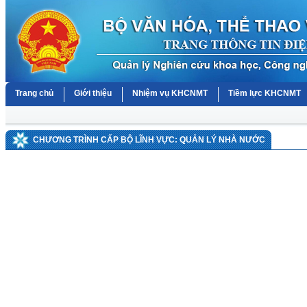
Trang chủ
Giới thiệu
Nhiệm vụ KHCNMT
Tiềm lực KHCNMT
CHƯƠNG TRÌNH CẤP BỘ LĨNH VỰC: QUẢN LÝ NHÀ NƯỚC