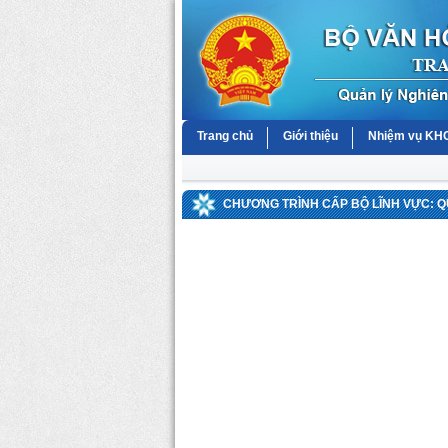
Trang chủ
Giới thiệu
Nhiệm vụ K
CHƯƠNG TRÌNH CẤP BỘ LĨNH VỰC: 