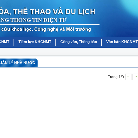
HCNMT
Tiềm lực KHCNMT
Công văn, Thông báo
Văn bản KHCNMT
QUẢN LÝ NHÀ NƯỚC
Trang 1/0
<
>