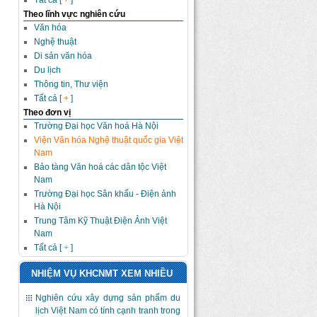
Tất cả [
+
]
Theo lĩnh vực nghiên cứu
Văn hóa
Nghệ thuật
Di sản văn hóa
Du lịch
Thông tin, Thư viện
Tất cả [
+
]
Theo đơn vị
Trường Đại học Văn hoá Hà Nội
Viện Văn hóa Nghệ thuật quốc gia Việt
Nam
Bảo tàng Văn hoá các dân tộc Việt
Nam
Trường Đại học Sân khấu - Điện ảnh
Hà Nội
Trung Tâm Kỹ Thuật Điện Ảnh Việt
Nam
Tất cả [
+
]
NHIỆM VỤ KHCNMT XEM NHIỀU
Nghiên cứu xây dựng sản phẩm du
lịch Việt Nam có tính cạnh tranh trong