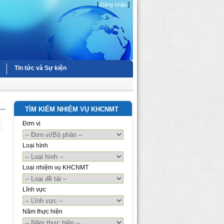
[
]
Đăng nhập
Tin tức và Sự kiện
TÌM KIẾM NHIỆM VỤ KHCNMT
Đơn vị
Loại hình
Loại nhiệm vụ KHCNMT
Lĩnh vực
Năm thực hiện