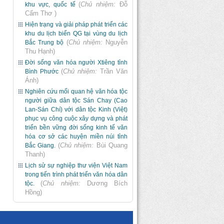
(
Chủ nhiệm:
Đỗ
khu vực, quốc tế
Cẩm Thơ
)
Hiện trạng và giải pháp phát triển các
khu du lịch biển QG tại vùng du lịch
(
Chủ nhiệm:
Nguyễn
Bắc Trung bộ
Thu Hạnh
)
Đời sống văn hóa người Xtiêng tỉnh
(
Chủ nhiệm:
Trần Văn
Bình Phước
Ánh
)
Nghiên cứu mối quan hệ văn hóa tộc
người giữa dân tộc Sán Chay (Cao
Lan-Sán Chí) với dân tộc Kinh (Việt)
phục vụ công cuộc xây dựng và phát
triển bền vững đời sống kinh tế văn
hóa cơ sở các huyện miền núi tỉnh
(
Chủ nhiệm:
Bùi Quang
Bắc Giang.
Thanh
)
Lịch sử sự nghiệp thư viện Việt Nam
trong tiến trình phát triển văn hóa dân
(
Chủ nhiệm:
Dương Bích
tộc.
Hồng
)