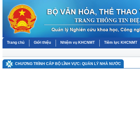
Trang chủ
Giới thiệu
Nhiệm vụ KHCNMT
Tiềm lực KHCNMT
CHƯƠNG TRÌNH CẤP BỘ LĨNH VỰC: QUẢN LÝ NHÀ NƯỚC