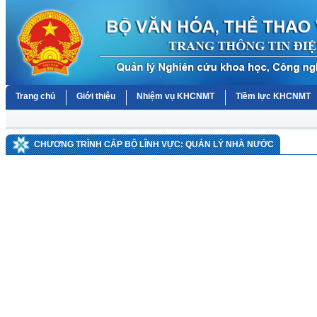
Trang chủ
Giới thiệu
Nhiệm vụ KHCNMT
Tiềm lực KHCNMT
CHƯƠNG TRÌNH CẤP BỘ LĨNH VỰC: QUẢN LÝ NHÀ NƯỚC