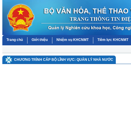
Trang chủ
Giới thiệu
Nhiệm vụ KHCNMT
Tiềm lực KHCNMT
CHƯƠNG TRÌNH CẤP BỘ LĨNH VỰC: QUẢN LÝ NHÀ NƯỚC