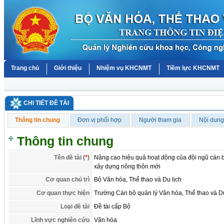
Trang chủ
Giới thiệu
Nhiệm vụ KHCNMT
Tiềm lực KHCNMT
CHI TIẾT ĐỀ TÀI
Thông tin chung
Đơn vị phối hợp
Người tham gia
Nội dung
Thông tin chung
Tên đề tài (
*
)
Nâng cao hiệu quả hoạt động của đội ngũ cán b
xây dựng nông thôn mới
Cơ quan chủ trì
Bộ Văn hóa, Thể thao và Du lịch
Cơ quan thực hiện
Trường Cán bộ quản lý Văn hóa, Thể thao và Du
Loại đề tài
Đề tài cấp Bộ
Lĩnh vực nghiên cứu
Văn hóa