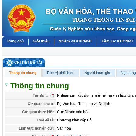
Trang chủ
Giới thiệu
Nhiệm vụ KHCNMT
Tiềm lực KHCNMT
CHI TIẾT ĐỀ TÀI
Thông tin chung
Đơn vị phối hợp
Người tham gia
Nội dung
Thông tin chung
Tên đề tài (
*
)
Nghiên cứu xây dựng môi trường văn hóa tại các
Cơ quan chủ trì
Bộ Văn hóa, Thể thao và Du lịch
Cơ quan thực hiện
Cục Di sản văn hóa
Loại đề tài
Chương trình cấp Bộ
Lĩnh vực nghiên cứu
Văn hóa