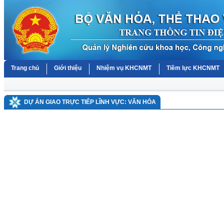
Trang chủ
Giới thiệu
Nhiệm vụ KHCNMT
Tiềm lực KHCNMT
DỰ ÁN GIAO TRỰC TIẾP LĨNH VỰC: VĂN HÓA