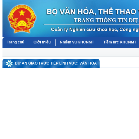
Trang chủ
Giới thiệu
Nhiệm vụ KHCNMT
Tiềm lực KHCNMT
DỰ ÁN GIAO TRỰC TIẾP LĨNH VỰC: VĂN HÓA