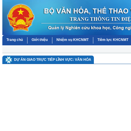
Trang chủ
Giới thiệu
Nhiệm vụ KHCNMT
Tiềm lực KHCNMT
DỰ ÁN GIAO TRỰC TIẾP LĨNH VỰC: VĂN HÓA