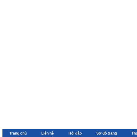
Trang chủ
Liên hệ
Hỏi đáp
Sơ đồ trang
Th