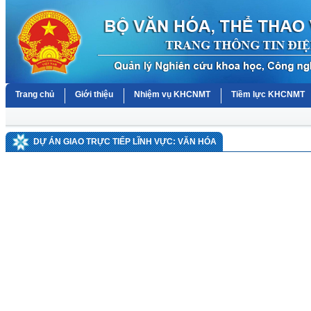
Trang chủ
Giới thiệu
Nhiệm vụ KHCNMT
Tiềm lực KHCNMT
DỰ ÁN GIAO TRỰC TIẾP LĨNH VỰC: VĂN HÓA