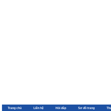
Trang chủ
Liên hệ
Hỏi đáp
Sơ đồ trang
Th