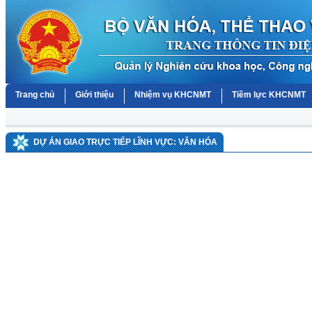
Trang chủ
Giới thiệu
Nhiệm vụ KHCNMT
Tiềm lực KHCNMT
DỰ ÁN GIAO TRỰC TIẾP LĨNH VỰC: VĂN HÓA