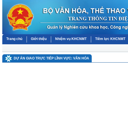
Trang chủ
Giới thiệu
Nhiệm vụ KHCNMT
Tiềm lực KHCNMT
DỰ ÁN GIAO TRỰC TIẾP LĨNH VỰC: VĂN HÓA