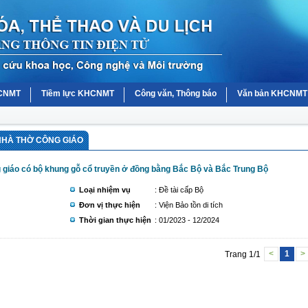
HCNMT
Tiềm lực KHCNMT
Công văn, Thông báo
Văn bản KHCNMT
NHÀ THỜ CÔNG GIÁO
ông giáo có bộ khung gỗ cổ truyền ở đồng bằng Bắc Bộ và Bắc Trung Bộ
Loại nhiệm vụ
: Đề tài cấp Bộ
Đơn vị thực hiện
: Viện Bảo tồn di tích
Thời gian thực hiện
: 01/2023 - 12/2024
Trang 1/1
<
1
>