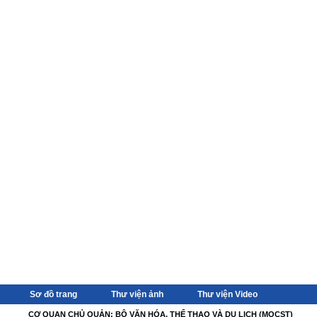
Sơ đồ trang
Thư viện ảnh
Thư viện Video
CƠ QUAN CHỦ QUẢN: BỘ VĂN HÓA, THỂ THAO VÀ DU LỊCH (MOCST)