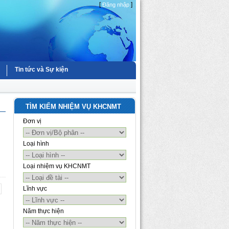
[
]
Đăng nhập
Tin tức và Sự kiện
TÌM KIẾM NHIỆM VỤ KHCNMT
Đơn vị
Loại hình
Loại nhiệm vụ KHCNMT
Lĩnh vực
Năm thực hiện