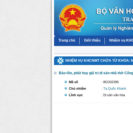
Trang chủ
Giới thiệu
Nhiệm vụ K
NHIỆM VỤ KHCNMT CHỨA TỪ KHÓA: 
Bảo tồn, phát huy giá trị di sản nhà thờ C
Mã số
: BO202395
Chủ nhiệm
:
Tạ Quốc Khánh
Lĩnh vực
: Di sản văn hóa