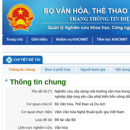
Trang chủ
Giới thiệu
Nhiệm vụ KHCNMT
Tiềm lực KHCNMT
CHI TIẾT ĐỀ TÀI
Thông tin chung
Đơn vị phối hợp
Người tham gia
Nội dung
Thông tin chung
Tên đề tài (
*
)
Nghiên cứu xây dựng môi trường văn hóa trong 
nghiệp đáp ứng yêu cầu phát triển bền vững đấ
Cơ quan chủ trì
Bộ Văn hóa, Thể thao và Du lịch
Cơ quan thực hiện
Viện Văn hóa Nghệ thuật quốc gia Việt Nam
Loại đề tài
Đề tài cấp Bộ
Lĩnh vực nghiên cứu
Văn hóa