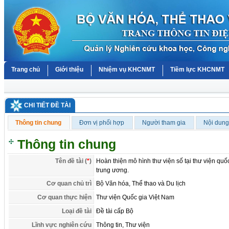
Trang chủ
Giới thiệu
Nhiệm vụ KHCNMT
Tiềm lực KHCNMT
CHI TIẾT ĐỀ TÀI
Thông tin chung
Đơn vị phối hợp
Người tham gia
Nội dung
Thông tin chung
Tên đề tài (
*
)
Hoàn thiện mô hình thư viện số tại thư viện quố
trung ương.
Cơ quan chủ trì
Bộ Văn hóa, Thể thao và Du lịch
Cơ quan thực hiện
Thư viện Quốc gia Việt Nam
Loại đề tài
Đề tài cấp Bộ
Lĩnh vực nghiên cứu
Thông tin, Thư viện