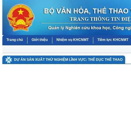
Trang chủ
Giới thiệu
Nhiệm vụ KHCNMT
Tiềm lực KHCNMT
DỰ ÁN SẢN XUẤT THỬ NGHIỆM LĨNH VỰC: THỂ DỤC THỂ THAO