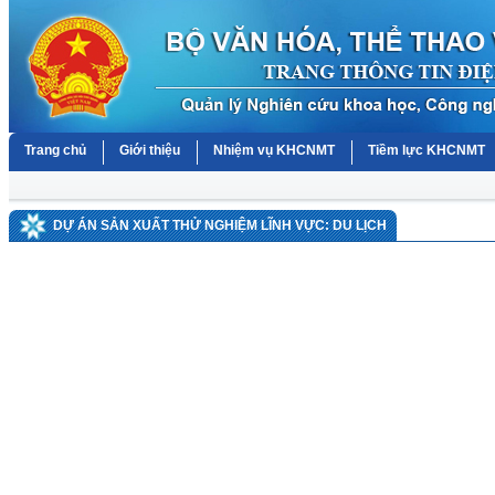
Trang chủ
Giới thiệu
Nhiệm vụ KHCNMT
Tiềm lực KHCNMT
DỰ ÁN SẢN XUẤT THỬ NGHIỆM LĨNH VỰC: DU LỊCH