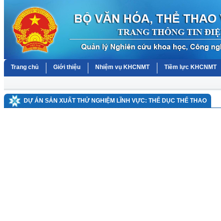
Trang chủ
Giới thiệu
Nhiệm vụ KHCNMT
Tiềm lực KHCNMT
DỰ ÁN SẢN XUẤT THỬ NGHIỆM LĨNH VỰC: THỂ DỤC THỂ THAO