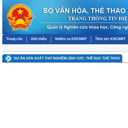
Trang chủ
Giới thiệu
Nhiệm vụ KHCNMT
Tiềm lực KHCNMT
DỰ ÁN SẢN XUẤT THỬ NGHIỆM LĨNH VỰC: THỂ DỤC THỂ THAO