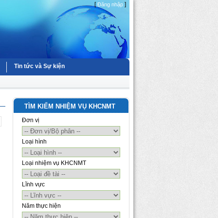
[
]
Đăng nhập
Tin tức và Sự kiện
TÌM KIẾM NHIỆM VỤ KHCNMT
Đơn vị
Loại hình
Loại nhiệm vụ KHCNMT
Lĩnh vực
Năm thực hiện