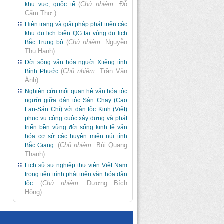
(
Chủ nhiệm:
Đỗ
khu vực, quốc tế
Cẩm Thơ
)
Hiện trạng và giải pháp phát triển các
khu du lịch biển QG tại vùng du lịch
(
Chủ nhiệm:
Nguyễn
Bắc Trung bộ
Thu Hạnh
)
Đời sống văn hóa người Xtiêng tỉnh
(
Chủ nhiệm:
Trần Văn
Bình Phước
Ánh
)
Nghiên cứu mối quan hệ văn hóa tộc
người giữa dân tộc Sán Chay (Cao
Lan-Sán Chí) với dân tộc Kinh (Việt)
phục vụ công cuộc xây dựng và phát
triển bền vững đời sống kinh tế văn
hóa cơ sở các huyện miền núi tỉnh
(
Chủ nhiệm:
Bùi Quang
Bắc Giang.
Thanh
)
Lịch sử sự nghiệp thư viện Việt Nam
trong tiến trình phát triển văn hóa dân
(
Chủ nhiệm:
Dương Bích
tộc.
Hồng
)