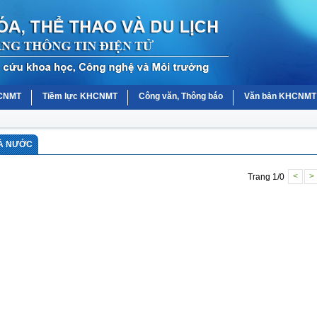
HCNMT
Tiềm lực KHCNMT
Công văn, Thông báo
Văn bản KHCNMT
HÀ NƯỚC
Trang 1/0
<
>