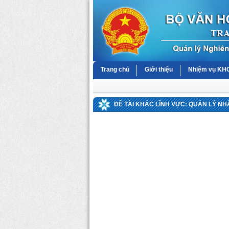
Trang chủ
Giới thiệu
Nhiệm vụ K
ĐỀ TÀI KHÁC LĨNH VỰC: QUẢN LÝ N