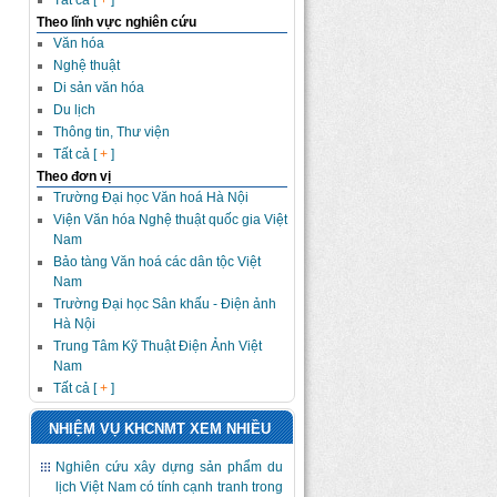
Tất cả [
+
]
Theo lĩnh vực nghiên cứu
Văn hóa
Nghệ thuật
Di sản văn hóa
Du lịch
Thông tin, Thư viện
Tất cả [
+
]
Theo đơn vị
Trường Đại học Văn hoá Hà Nội
Viện Văn hóa Nghệ thuật quốc gia Việt
Nam
Bảo tàng Văn hoá các dân tộc Việt
Nam
Trường Đại học Sân khấu - Điện ảnh
Hà Nội
Trung Tâm Kỹ Thuật Điện Ảnh Việt
Nam
Tất cả [
+
]
NHIỆM VỤ KHCNMT XEM NHIỀU
Nghiên cứu xây dựng sản phẩm du
lịch Việt Nam có tính cạnh tranh trong